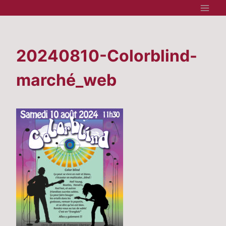
Aller
au
contenu
20240810-Colorblind-
marché_web