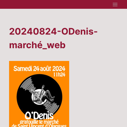
Aller
au
contenu
20240824-ODenis-
marché_web