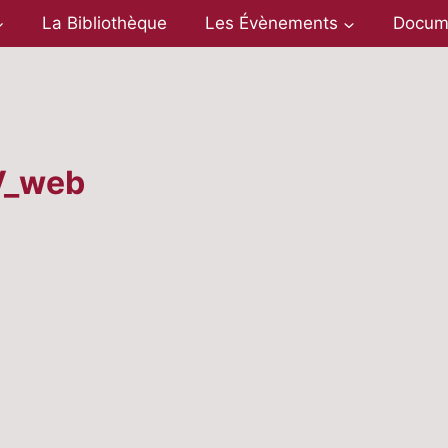
La Bibliothèque
Les Évènements
Docum
V_web