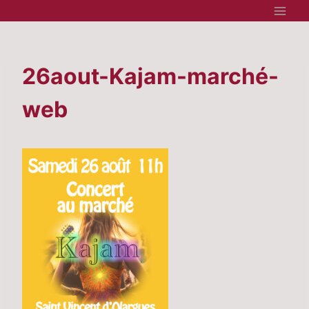
Aller
au
contenu
26aout-Kajam-marché-
web