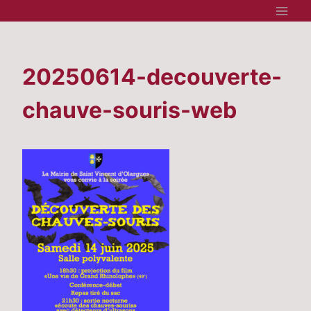
Aller
au
contenu
20250614-decouverte-
chauve-souris-web