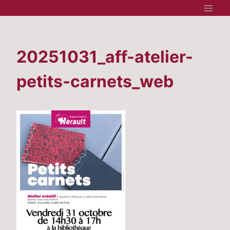
Aller
au
contenu
20251031_aff-atelier-
petits-carnets_web