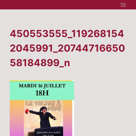
Aller
au
contenu
450553555_119268154
2045991_20744716650
58184899_n