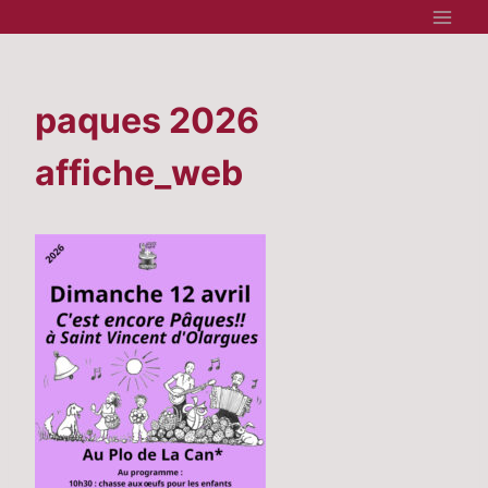
Aller
au
contenu
paques 2026
affiche_web