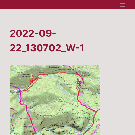
Aller
au
contenu
2022-09-
22_130702_W-1