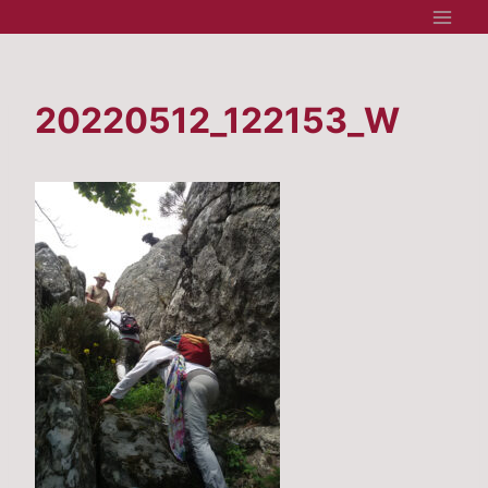
Aller
au
contenu
20220512_122153_W