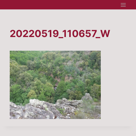
Aller
au
contenu
20220519_110657_W