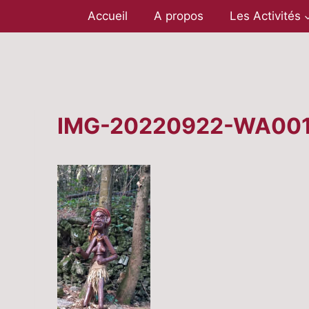
Aller
Accueil
A propos
Les Activités
au
contenu
IMG-20220922-WA00