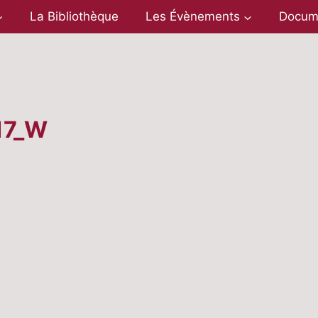
La Bibliothèque
Les Évènements
Docum
17_W