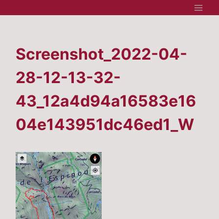
Aller
au
contenu
Screenshot_2022-04-
28-12-13-32-
43_12a4d94a16583e16
04e143951dc46ed1_W