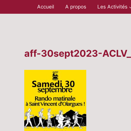
Aller
Accueil
A propos
Les Activités
au
contenu
aff-30sept2023-ACLV