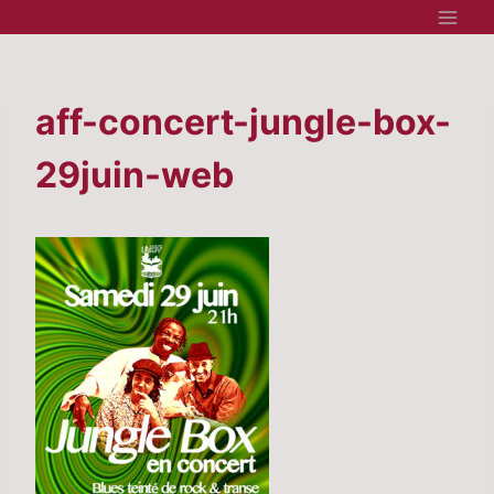
Aller
au
contenu
aff-concert-jungle-box-
29juin-web