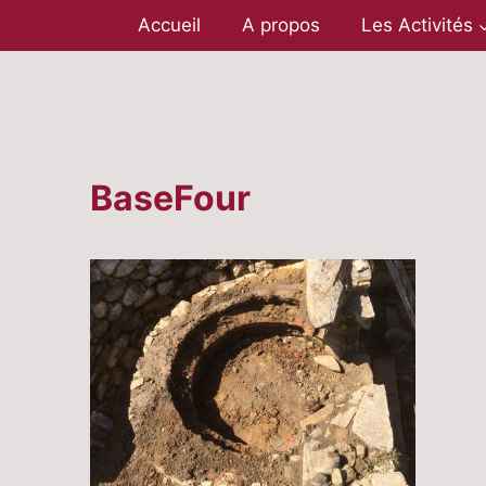
Aller
Accueil
A propos
Les Activités
au
contenu
BaseFour