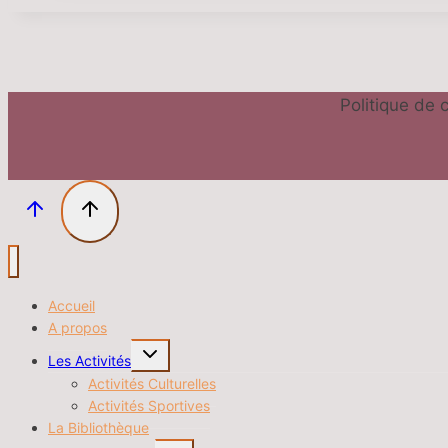
Politique de c
Accueil
A propos
Ouvrir/fermer
Les Activités
le
menu
Activités Culturelles
enfant
Activités Sportives
La Bibliothèque