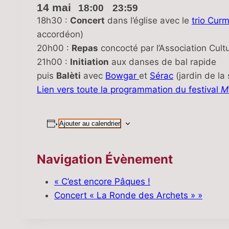
14 mai
18:00
23:59
|
–
18h30 :
Concert
dans l’église avec le
trio Cur
accordéon)
20h00 :
Repas
concocté par l’Association Cultu
21h00 :
Initiation
aux danses de bal rapide
puis
Balèti
avec
Bowgar
et
Sérac
(jardin de la 
Lien vers toute la programmation du festival
M
Ajouter au calendrier
Navigation Évènement
«
C’est encore Pâques !
Concert « La Ronde des Archets »
»