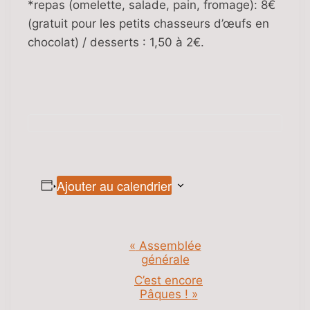
*repas (omelette, salade, pain, fromage): 8€
(gratuit pour les petits chasseurs d’œufs en
chocolat) / desserts : 1,50 à 2€.
Ajouter au calendrier
«
Assemblée
N
générale
a
C’est encore
Pâques !
»
v