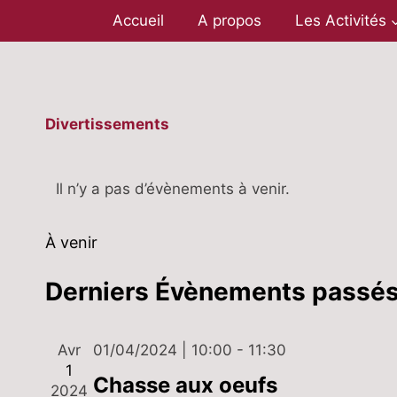
Aller
Accueil
A propos
Les Activités
au
contenu
Divertissements
Il n’y a pas d’évènements à venir.
À venir
Sélectionnez
Derniers Évènements passé
une
date.
Avr
01/04/2024 | 10:00
-
11:30
1
Chasse aux oeufs
2024