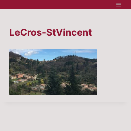
Aller
au
contenu
LeCros-StVincent