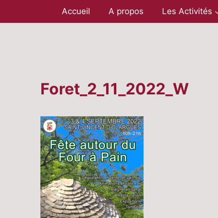
Aller
Accueil
A propos
Les Activités
au
contenu
Foret_2_11_2022_W