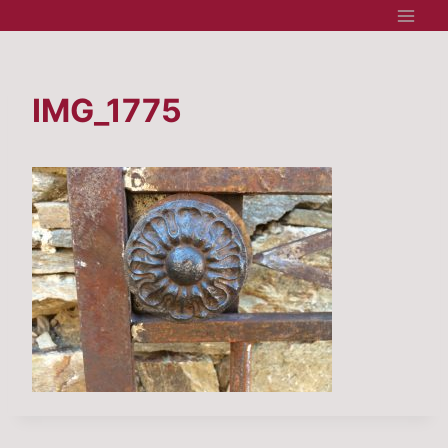
Aller
au
contenu
IMG_1775