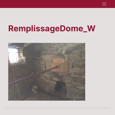
Aller
au
contenu
RemplissageDome_W