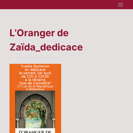
Aller
au
contenu
L’Oranger de
Zaïda_dedicace