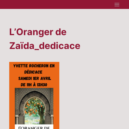
Aller
au
contenu
L’Oranger de
Zaïda_dedicace