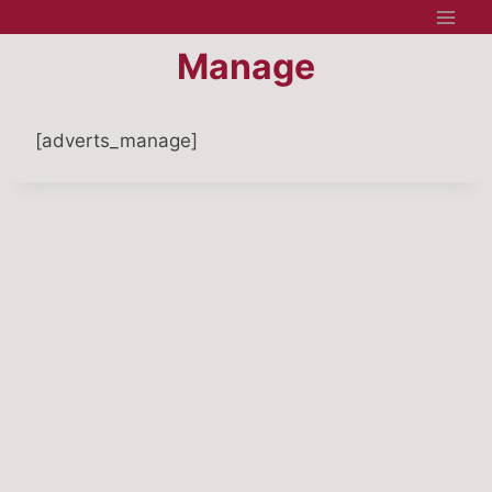
Aller
au
Manage
contenu
[adverts_manage]