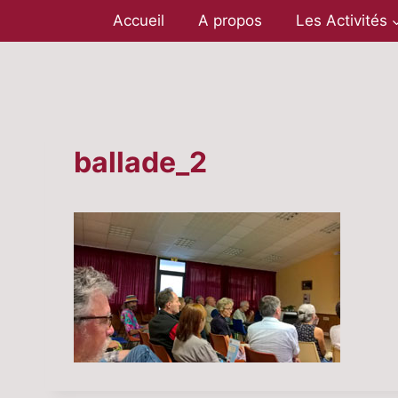
Aller
Accueil
A propos
Les Activités
au
contenu
ballade_2