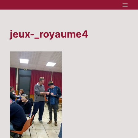
Aller
au
contenu
jeux-_royaume4