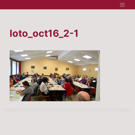
Aller
au
contenu
loto_oct16_2-1