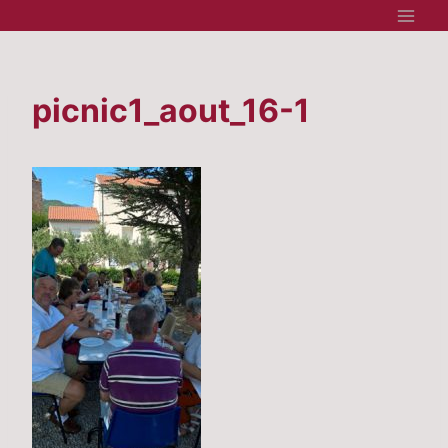
Aller
au
contenu
picnic1_aout_16-1