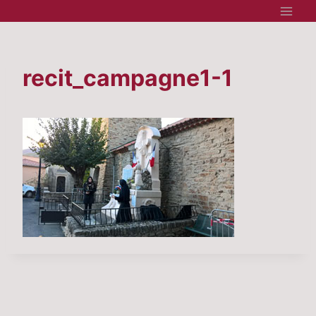
Aller
au
contenu
recit_campagne1-1