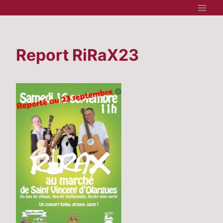
Aller
au
contenu
Report RiRaX23