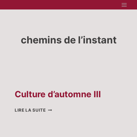
Aller
au
contenu
chemins de l’instant
Culture d’automne III
CULTURE
LIRE LA SUITE
D’AUTOMNE
III