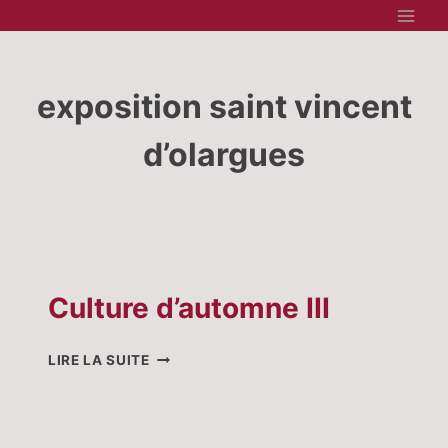
Aller
au
contenu
exposition saint vincent
d’olargues
Culture d’automne III
CULTURE
LIRE LA SUITE
D’AUTOMNE
III