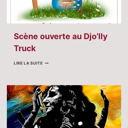
Scène ouverte au Djo’lly
Truck
SCÈNE
LIRE LA SUITE
OUVERTE
AU
DJO’LLY
TRUCK