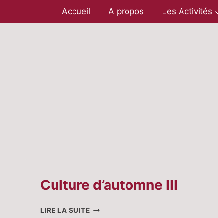
Aller
Accueil
A propos
Les Activités
au
contenu
Culture d’automne III
CULTURE
LIRE LA SUITE