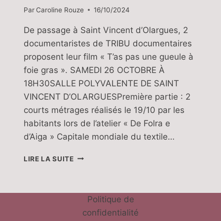
Par
Caroline Rouze
16/10/2024
De passage à Saint Vincent d’Olargues, 2
documentaristes de TRIBU documentaires
proposent leur film « T’as pas une gueule à
foie gras ». SAMEDI 26 OCTOBRE À
18H30SALLE POLYVALENTE DE SAINT
VINCENT D’OLARGUESPremière partie : 2
courts métrages réalisés le 19/10 par les
habitants lors de l’atelier « De Folra e
d’Aiga » Capitale mondiale du textile…
PROJECTION
LIRE LA SUITE
DOCUMENTAIRE
:
« T’AS
PAS
Politique de
UNE
confidentialité
GUEULE