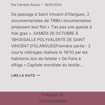
Par
Caroline Rouze
16/10/2024
De passage à Saint Vincent d’Olargues, 2
documentaristes de TRIBU documentaires
proposent leur film « T’as pas une gueule à
foie gras ». SAMEDI 26 OCTOBRE À
18H30SALLE POLYVALENTE DE SAINT
VINCENT D’OLARGUESPremière partie : 2
courts métrages réalisés le 19/10 par les
habitants lors de l’atelier « De Folra e
d’Aiga » Capitale mondiale du textile…
PROJECTION
LIRE LA SUITE
DOCUMENTAIRE
:
« T’AS
PAS
Politique de
UNE
confidentialité
GUEULE