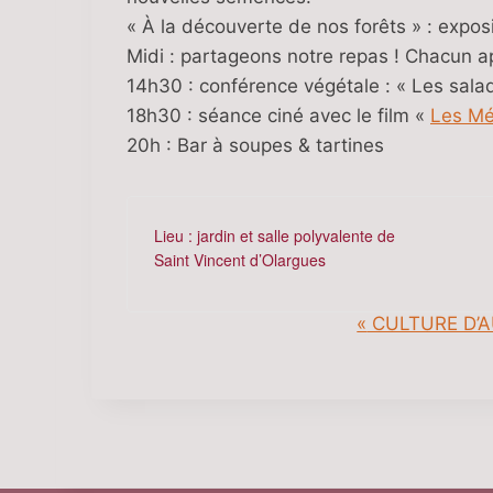
« À la découverte de nos forêts » : expo
Midi : partageons notre repas ! Chacun 
14h30 : conférence végétale : « Les sala
18h30 : séance ciné avec le film «
Les Mé
20h : Bar à soupes & tartines
Lieu : jardin et salle polyvalente de
Saint Vincent d’Olargues
«
CULTURE D’
N
a
v
i
g