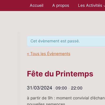
Aller
Accueil
A propos
Les Activités
au
contenu
Cet évènement est passé.
« Tous les Évènements
Fête du Printemps
31/03/2024
09:00
22:00
|
–
à partir de 9h : moment convivial d’écha
nouvelles semences.