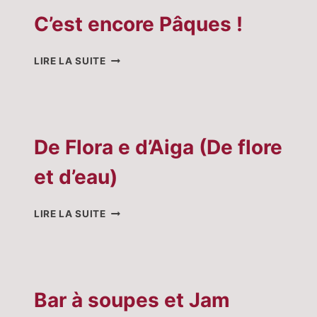
C’est encore Pâques !
C’EST
LIRE LA SUITE
ENCORE
PÂQUES
!
De Flora e d’Aiga (De flore
et d’eau)
DE
LIRE LA SUITE
FLORA
E
D’AIGA
(DE
FLORE
Bar à soupes et Jam
ET
D’EAU)