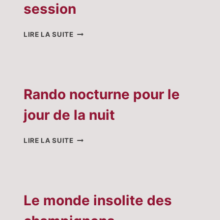
session
BAR
LIRE LA SUITE
À
SOUPES
ET
JAM
SESSION
Rando nocturne pour le
jour de la nuit
RANDO
LIRE LA SUITE
NOCTURNE
POUR
LE
JOUR
DE
Le monde insolite des
LA
NUIT