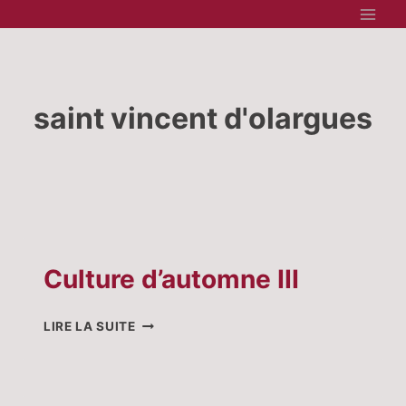
Aller
au
contenu
saint vincent d'olargues
Culture d’automne III
CULTURE
LIRE LA SUITE
D’AUTOMNE
III