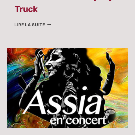
Truck
SCÈNE
LIRE LA SUITE
OUVERTE
AU
DJO’LLY
TRUCK